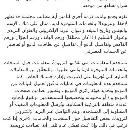
شراءٍ لسلعةٍ من موقعنا.
نقوم بجمع بيانات لازمة أخرى لتأمين أية مطالب محتملة قد تظهر
لاحقا­، ولتزويدكَ بالخدمات المتوفرة لدينا. مثال على ذلك ، الإسم
والجنس وتاريخ الميلاد وعنوان البريد الإلكتروني والعنوان البريدي
وعنوان التسليم (إذا كان مختلفًا) ورقم الهاتف ورقم الجوّال ورقم
الفاكس وتفاصيل الدفع أي تفاصيلٍ عن بطاقات الدفع أو تفاصيلٍ
عن الحساب المصرفي.
تستخدم المعلومات التي تقدّمها لتزويدكَ بمعلومات حول المنتجات
والخدمات المتوفرة لدينا والتي تطلبها ، وللتحقّقَ من المعاملات
المالية التي تُجريها على الإنترنت وإدارة حسابك الخاص. كما
تستخدم هذه المعلومات في عمليات تدقّيقَ تحميل البيانات من
الموقع وتحديد هويّة زائري الموقع ، وتطوير تصاميم صفحات
الموقع و / أو محتوياته وتخصيصها للمستخدمين. ونقومَ بأبحاثٍ
عديدة متعلقة بالتركيبة السكانية، ونُرسلَ المعلوماتٍ المفيدة أو
المطلوبة إلى المستخدم. ويتم التواصل عبر البريد الإلكتروني
لتزويدكَ ببعض التفاصيل حول المنتجات والخدمات الأخرى إذا كنت
ترغب في ذلك، وإذا كنتَ تفضّل عدم تلقي أية اتصالات ترويجية