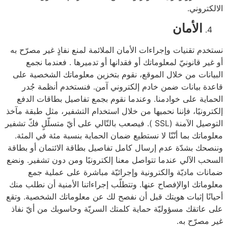
الالكتروني.
الأمان
نستخدم تقنيات وإجراءات الأمان الملائمة لمنع نفاذٍ غير مصرّح به
أو غير قانونيّ لمعلوماتك أو فقدانها أو تدميرها . فعندما نجمع
البيانات من خلال الموقع، نقوم بتخزين معلوماتك الشخصية على
قاعدة بيانات ضمن خادم إلكتروني آمن. فنستخدم أنظمة جُدر
الحماية على خوادمنا. وعندما نقوم بجمع تفاصيل بطاقات الدفع
إلكترونيًا، فإننا نحميها من خلال استخدام التشفير، مثل طبقة مآخذ
التوصيل الآمنة (SSL ). فيصعب بالتّالي على أيّ متسلّلٍ فكّ تشفير
معلوماتك بما أنّنّا لا نستطيع ضمان الحماية بنسبة مئة في المئة.
وننصحك بشدّة عدم إرسال كامل تفاصيل بطاقة الائتمان أو بطاقة
السحب الآلي عندما تتواصل معنا إلكترونيًا ومن دون تشفير. ونضع
ضمانات ماديّة والكترونية وإجرائيّة مباشرة على عملية جمع
معلوماتك اوالإفصاح عنها. وتتطلّب إجراءاتنا الأمنية أن نطلب منك
أحيانًا إثبات هويتك قبل أن نفصح لك عن معلوماتك الشخصية. وتقع
على عاتقك مسؤوليّة حماية كلمتك السريّة وحاسوبك من أيّ نفاذ
غير مصرّح به.