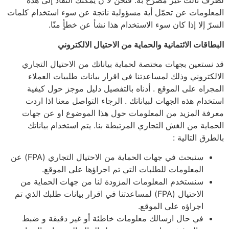
لطرف ثالث غير مصرّح به. فنحن لا ن يمكنك النّفاذ إلى هذه
المعلومات عن تحمّل أية مسؤولية ناتجة عن سوء استخدام كلمات
السرّ إلا إذا كان سوء الاستخدام هذا نشأ عن خطأٍ منّا.
البطاقات الائتمانية والحماية من الاحتيال الالكتروني
قد نستعين بجهات مختصة لحماية بياناتك من الاحتيال التجاري
الالكتروني وذلك لمساعدتنا في اقرار بيانات طلبيات العملاء
المجراه على الموقع . أدناه بالتفصيل دليل موجز حول كيفية
استخدام هذه الجهات لبياناتك . الرجاء التواصل معنا اذا اردت
معرفة المزيد من المعلومات حول هذا الموضوع او عن جهات
الحماية من الغش التجاري المرتبطة بنا. يتم استخدام بياناتك
بالطرق التالية :
سنبحث في جهات الحماية من الاحتيال التجاري (FPA) عن
المعلومات للطلبات التي تم اجراؤها على الموقع.
سنستخدم المعلومات المزودة لنا من جهات الحماية من
الاحتيال (FPA) لمساعدتنا في اقرار بيانات طلبك الذي تم
اجراؤه على الموقع.
في حال ارسالك معلومات خاطئة أو غير دقيقة و ضبط