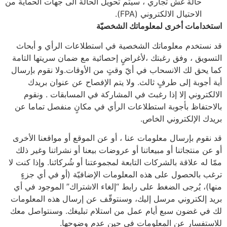
حالة غش تجاري ، سيتم تحويل الحالة الى جهات الحماية من
الاحتيال الالكتروني (FPA).
استخدامات أخرى لمعلوماتك الشخصيّة
قد نستخدم معلوماتك الشخصية في استطلاعات الرأي و أبحاث
التسويق ، وفق رغبتك ،لأغراضٍ إحصائية مع ضمان سريتها التامة
كما يحق لك الانسحاب في أيّ وقتٍ من الأوقات.ولا نقوم بإرسال
أية أجوبة إلى طرفٍ ثالث. ولا يتم الإفصاح عن عنوان بريدك
الالكتروني إلا إذا رغبتَ في المشاركة في المسابقات . ونقوم
بالاحتفاظ بأجوبة استطلاعات الرأي في مكانٍ منفصل تماما عن
بريدك الإلكتروني الخاص.
قد نقوم بإرسال معلومات عنا ، أو عن الموقع أو مواقعنا الأخرى
أو عن منتجاتنا أو مبيعاتنا أو عروضات بيعنا أو نشراتنا وغير ذلك
ممّا له علاقة بالشركات التابعة لمجموعتنا أو شُركائنا. وإذا كنت لا
ترغب بالحصول على هذه المعلومات الإضافيّة (أو في أي جزءٍ
منها)، يُرجى الضغط على رابط “إلغاء الاشتراك” الموجود في أي
بريد إلكتروني مرسل إليك، وسنتوقّف عن إرسال هذه المعلومات
لك في غضون سبع أيام عمل من استلام تبليغك. وسنتواصل معك
للاستفسار عن المعلومات في حين عدم وضوحها.