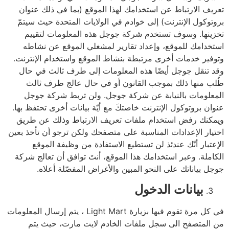
تعريف الارتباط عن استخدامك لهذا الموقع (بما في ذلك عنوان
بروتوكول الإنترنت) إلى خوادم في الولايات المتحدة حيث سيتمّ
تخزينها. وسوف تستخدم شركة جوجل هذه المعلومات لتقييم
استخدامك للموقع، وإعداد تقارير لمشغلي الموقع عن نشاطه
وتوفير خدمات أخرى مرتبطة بنشاط الموقع واستخدام الإنترنت.
وقد تنقل جوجل أيضًا هذه المعلومات إلى طرف ثالث في حال
طُلب منها ذلك بموجب القانون أو في حال عالج طرف ثالث
المعلومات بالنيابة عن شركة جوجل. ولن تربط شركة جوجل
عنوان بروتوكول الإنترنت خاصتكَ مع أيّة بيانات أخرى تحتفظ بها.
ويمكنك رفض استخدام ملفات تعريف الارتباط وذلك عن طريق
اختيار الإعدادات المناسبة على متصفحك ولكن ترجو أن تأخذ بعين
الإعتبار أنّك عندئذ لن تستطيع الاستفادة من وظيفة الموقع
الكاملة. وعبر استخدامك هذا الموقع، أنتَ توافق أن تعالج شركة
جوجل بياناتك على النحو المبين والأغراض المفصّلة أعلاه.
بيانات الدخول
في كل مرة تقوم فيها بزيارة Light Mart ، يتم إرسال المعلومات
من المتصفح الى سجل ملفات الخادم لايت مارت، حيث يتم