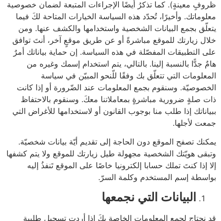
ظروفٍ معينةٍ). كما تذكرُ أيضًا الإجراءات المتبعة لضمان خصوصية
معلوماتك. وأخيرًا، تُحدّد هذه السياسة الخيارات المتاحة لكَ فيما
يتعلّق بجمع البيانات الشخصية واستخدامها والكشف عنها. ومن
خلال زيارتك للموقع مباشرةً أو عن طريق موقعٍ آخر، أنتَ توافق
على التطبيقات المفصّلة في هذه السياسة. إن حماية بياناتك أمرٌ
هامٌ جدًّا بالنسبة إلينا. بالتالي، يتم استخدام إسمك وغيره من
المعلومات التي تتعلّق بك وفقًا للّنحو المبيّن في سياسة
الخصوصيّة. وسنقوم بجمع المعلومات عند الضّرورة أو إذا كانت
ذات صلةٍ ضرورية مباشرةٍ بمعاملاتنا معكَ. وسنقوم بالاحتفاظ
ببياناتك إذا طلب منا بوجوب القانون أو لاستخدامها للأغراض التي
جمعت لأجلها.
يمكنك تصفح الموقع دون الحاجة إلى تقديم أيّة بيانات شخصيّة.
وتبقى هويّتك الشخصية مجهولة طيل زيارتك للموقع ولا يتم كشفها
إلا إذا كنتَ تملك حسابا إلكترونيا خاصًا على الموقع تَنفذُ إليه
بواسطة إسم المستخدم وكلمة السرّ.
البيانات التي نجمعها
قد نحتاج لجمع المعلومات الخاصة بكَ إذا أردت تسجيل طلبية