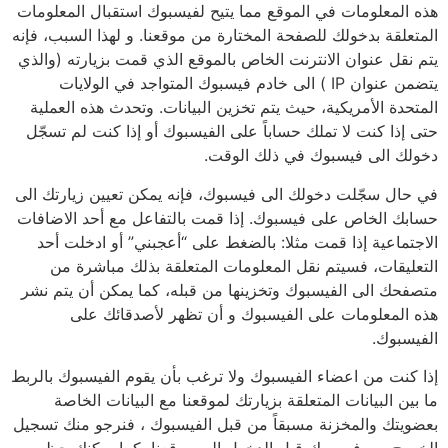
هذه المعلومات في الموقع مما يتيح لفيسبوك استقبال المعلومات
المتعلقة بدخولك للصفحة المختارة من موقعنا. و لهذا السبب، فإنه
يتم نقل عنوان الانترنت الخاص بالموقع الذي قمت بزيارته (والذي
يتضمن عنوان IP ) الى خادم فيسبوك المتواجد في الولايات
المتحدة الأمريكية، حيث يتم تخزين البيانات. وتحدث هذه العملية
حتى إذا كنت لا تملك حساباً على الفيسبوك أو إذا كنت لم تسجّل
دخولك الى فيسبوك في ذلك الوقت.
في حال سجّلت دخولك الى فيسبوك، فإنه يمكن تعيين زيارتك الى
حسابك الخاص على فيسبوك. إذا قمت بالتفاعل مع أحد الاضافات
الاجتماعية إذا قمت مثلا: بالضغط على “أعجبني” أو ادخلت أحد
التعليقات، فسيتم نقل المعلومات المتعلقة بذلك مباشرة من
متصفحك الى الفيسبوك وتخزينها من قبله، كما يمكن أن يتم نشر
هذه المعلومات على الفيسبوك و أن تظهر لأصدقائك على
الفيسبوك.
إذا كنت من اعضاء الفيسبوك ولا ترغب بأن يقوم الفيسبوك بالربط
ما بين البيانات المتعلقة بزيارتك لموقعنا مع البيانات الخاصة
بعضويتك والمخزنة مسبقاً من قبل الفيسبوك ، فنرجو منك تسجيل
الخروج من فيسبوك قبل الدخول الى موقعنا، كما يمكنك حظر