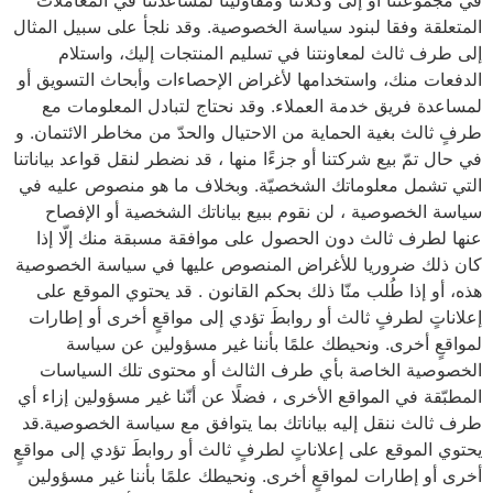
في مجموعتنا أو إلى وكلائنا ومقاولينا لمساعدتنا في المعاملات
المتعلقة وفقا لبنود سياسة الخصوصية. وقد نلجأ على سبيل المثال
إلى طرف ثالث لمعاونتنا في تسليم المنتجات إليك، واستلام
الدفعات منك، واستخدامها لأغراض الإحصاءات وأبحاث التسويق أو
لمساعدة فريق خدمة العملاء. وقد نحتاج لتبادل المعلومات مع
طرفٍ ثالث بغية الحماية من الاحتيال والحدّ من مخاطر الائتمان. و
في حال تمّ بيع شركتنا أو جزءًا منها ، قد نضطر لنقل قواعد بياناتنا
التي تشمل معلوماتك الشخصيّة. وبخلاف ما هو منصوص عليه في
سياسة الخصوصية ، لن نقوم ببيع بياناتك الشخصية أو الإفصاح
عنها لطرف ثالث دون الحصول على موافقة مسبقة منك إلّا إذا
كان ذلك ضروريا للأغراض المنصوص عليها في سياسة الخصوصية
هذه، أو إذا طُلب منّا ذلك بحكم القانون . قد يحتوي الموقع على
إعلاناتٍ لطرفٍ ثالث أو روابطَ تؤدي إلى مواقعٍ أخرى أو إطارات
لمواقعٍ أخرى. ونحيطك علمًا بأننا غير مسؤولين عن سياسة
الخصوصية الخاصة بأي طرف الثالث أو محتوى تلك السياسات
المطبّقة في المواقع الأخرى ، فضلًا عن أنّنا غير مسؤولين إزاء أي
طرف ثالث ننقل إليه بياناتك بما يتوافق مع سياسة الخصوصية.قد
يحتوي الموقع على إعلاناتٍ لطرفٍ ثالث أو روابطَ تؤدي إلى مواقعٍ
أخرى أو إطارات لمواقعٍ أخرى. ونحيطك علمًا بأننا غير مسؤولين