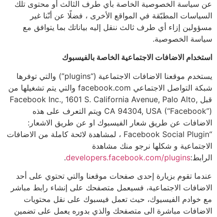
عن سياسة الخصوصية الخاصة بأي طرف الثالث أو محتوى تلك
السياسات المطبّقة في المواقع الأخرى ، فضلًا عن أنّنا غير
مسؤولين إزاء أي طرف ثالث ننقل إليه بياناتك بما يتوافق مع
سياسة الخصوصية.
استخدام الاضافات الاجتماعية الخاصة بالفيسبوك
يستخدم موقعنا الاضافات الاجتماعية (“plugins”) والتي توفرها
شبكة التواصل الاجتماعي facebook.com والتي يتم تشغيلها من
قبل Facebook Inc., 1601 S. California Avenue, Palo Alto,
CA 94304, USA (“Facebook”) ويتم التعرف على هذه
الاضافات عن طريق شعار الفيسبوك او عن طريق الاشعار:
“Facebook Social Plugin ، لمشاهدة لائحة كاملة من الاضافات
الاجتماعية و شكلها نرجو منك مشاهدة
الرابط:
developers.facebook.com/plugins
.
عندما تقوم بزيارة إحدى صفحات موقعنا والتي تحتوي على أحد
الاضافات الاجتماعية، فسيعمل متصفحك على إنشاء رابط مباشر
مع خوادم الفيسيوك، حيث تعمل فيسبوك على نقل محتويات
الاضافات مباشرة الى متصفحك والذي بدوره يعمل على تضمين