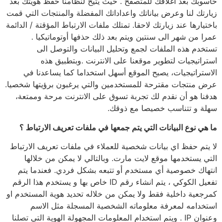
حاسوبك بعد اغلاقك للمتصفح . حيث يتيح لنظامنا حفظ هويتك بعد
زيارتك لنا وعرض بياناتك واعداداتك المفضلة والمنتجات التي قمت
باختيارها عند زيارتك لاحقا. تمتلك ملفات الارتباط المؤقتة / الدائمة
عمرا من شهر الى سنتين ويتم بعد ذلك حذفها أوتوماتيكيا .
تستخدم هذه الملفات لجمع وتحليل البيانات والتوصل الى
استراتيجيات لتطوير موقعنا على الانترنت .وبتطبيق هذه
الاستراتيجيات، يصبح الموقع أسهل استخداما كما يساعدنا في
عرض منتجات مقترحة للمستخدمين والتي يرغبون برؤيتها شخصيا.
هدفنا هو أن نقدم لك تجربة تسوق على الانترنت مرحة وممتعة،
سهلة و تتناسب خصيصا مع ذوقك.
ما هي نوع البيانات التي يتم جمعها في ملفات تعريف الارتباط ؟
لا يتم حفظ اي بيانات شخصية للعملاء في ملفات تعريف الارتباط
التي يستخدمها موقع لايت مارت. وبالتالي لا يمكن من خلالها
انتهاك خصوصية أي مستخدم أو تتبعه بشكل فردي. فعندما يتم
تفعيل الكوكي ، يتم انشاء رقم ID خاص بها و يستخدم هذا الرقم
كمرجعية داخلية فقط ولا يمكن من خلاله تحديد هوية المستخدم او
استخدامه لمعرفة معلوماته الشخصية المسجلة مثل الاسم
وعنوان IP . ويتم استخدام المعلومات المجهولة الهوية التي تصلنا