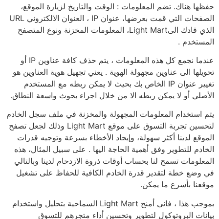
حفظها هناك. تضم المعلومات : الوقت والتاريخ لزيارة الموقع،
الصفحات التي قمت بعرضها، عنوان IP ، العنوان الالكتروني URL
الذي قادك الىLight Mart، المعلومات المخزنة ونوع المتصفح
المستخدم .
عندما نجمع كل هذه المعلومات ، يتم حذف كافة عناوين IP أو
تحويلها الى عناوين مجهولة الهوية . يعني تجهيل هوية العناوين هو
تغيير عنوان IP الخاص بك بحيث لا يمكن ربطه مع المستخدم
الأصلي أو لا يمكن ربطه الا من خلال اجراء بحوث واسعة النطاق.
يتم استخدام المعلومات المجهولة والمخزنة في ملف سجل الخادم
لتحسين تجربة التسوق على موقع Light Mart وذلك لجعل تصفح
الموقع لدينا أكثر سهولة، وإيجاد الأخطاء بسرعة وتوجيه قدرات
الخادم للتطوير وفق أهمية الحاجة اليها . على سبيل المثال، هذه
المعلومات تسمح لنا بحساب أوقات ذروة الازدحام لدينا وبالتالي
في وضع خطة لتقدير قدرة الخادم الكافية للحفاظ على تشغيل
موقعنا بأسرع ما يمكن.
بموجب هذا ، فاني أمنح Light Mart السماحية بتحليل واستخدام
بيانات البروتوكول لتطوير وتحسين أداء متجرهم للتسوق