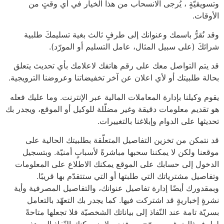
وتسويقيّةٍ ، يُرجى الانسحاب من هذا الخيار في أي وقتٍ من
الأوقات.
وقد نُقرُّ باسمك وعنوانك إلى طرفٍ ثالث بغية تسليمكَ طلبية
شرائكَ (على سبيل المثال، عامل التسليم أو المورّد).
قد يتم التواصل معك على رقم هاتفك لاعلامك بأي تحديث يتعلق
بحالة طلبيتك أو لأي اعلان عن آخر تخفيضاتنا وعروضنا الترويجية.
يقوم وكيلنا بإدارة المعاملات المالية عبر الإنترنت. وما عليك فعله
هو تقديم معلومات دقيقة وغير مضلّلة للوكيل أو الموقع، ويجدر بك
تحديثها على الدوام وإبلاغنا بالتغييرات.
قد نتمكن من تخزين التفاصيل المتعلّقة بطلبيتك الحالية على
موقعنا ولكن لا يمكننا سحبها مباشرةً لأسبابٍ أمنيّة. وبتسجيل
الدخول إلى حسابك على الموقع يمكنك الاطلاع على المعلومات
وتفاصيل مشترياتك التي طلبتها أو التي ستتقدّم بها قريبًا.
وبمقدورك أيضًا إدارة تفاصيل عنوانك، والتفاصيل المصرفية وأية
نشرةٍ إخباريةٍ قد اشتركت فيها. كما يجدر بك التعهّد بالتعامل
بسريّة تامة عند النّفاذ إلى بياناتك الشخصيّة فلا تجعلها متاحةً