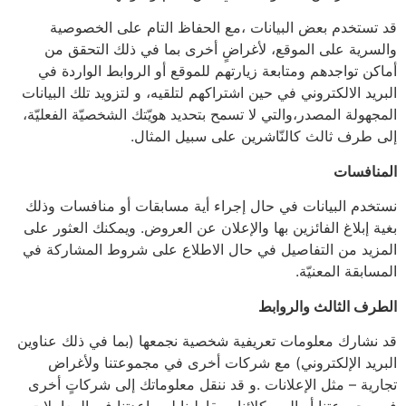
قد تستخدم بعض البيانات ،مع الحفاظ التام على الخصوصية
والسرية على الموقع، لأغراضٍ أخرى بما في ذلك التحقق من
أماكن تواجدهم ومتابعة زيارتهم للموقع أو الروابط الواردة في
البريد الالكتروني في حين اشتراكهم لتلقيه، و لتزويد تلك البيانات
المجهولة المصدر،والتي لا تسمح بتحديد هويّتك الشخصيّة الفعليّة،
إلى طرف ثالث كالنّاشرين على سبيل المثال.
المنافسات
نستخدم البيانات في حال إجراء أية مسابقات أو منافسات وذلك
بغية إبلاغ الفائزين بها والإعلان عن العروض. ويمكنك العثور على
المزيد من التفاصيل في حال الاطلاع على شروط المشاركة في
المسابقة المعنيّة.
الطرف الثالث والروابط
قد نشارك معلومات تعريفية شخصية نجمعها (بما في ذلك عناوين
البريد الإلكتروني) مع شركات أخرى في مجموعتنا ولأغراض
تجارية – مثل الإعلانات .و قد ننقل معلوماتك إلى شركاتٍ أخرى