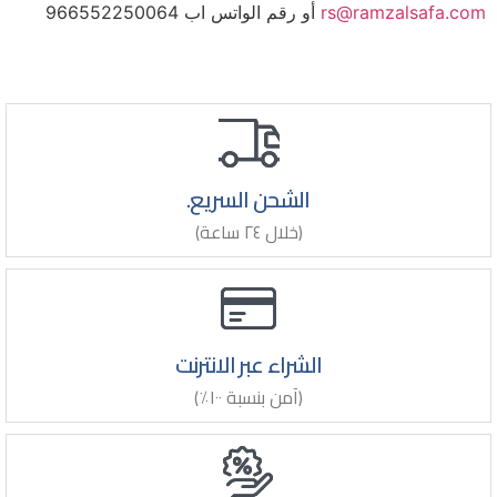
rs@ramzalsafa.com
أو رقم الواتس اب 966552250064
الشحن السريع.
(خلال ٢٤ ساعة)
الشراء عبر الانترنت
(آمن بنسبة ١٠٠٪)