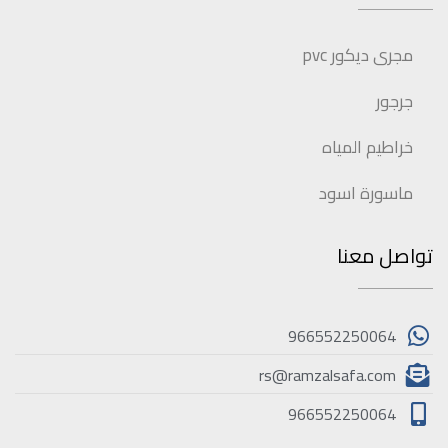
مجرى ديكور pvc
جرجور
خراطيم المياه
ماسورة اسود
تواصل معنا
966552250064
rs@ramzalsafa.com
966552250064