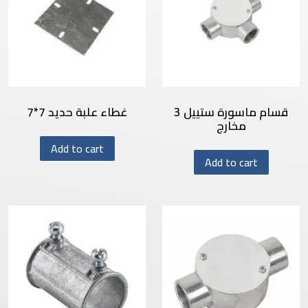
قسام ماسورة ستييل 3
غطاء علبة حديد 7*7
مخارج
Add to cart
Add to cart