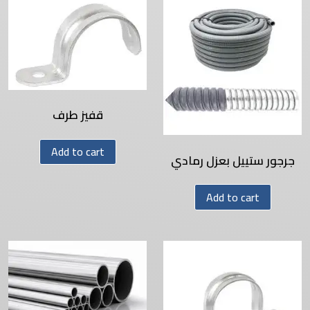
قفيز طرف
Add to cart
جرجور ستييل بعزل رمادي
Add to cart