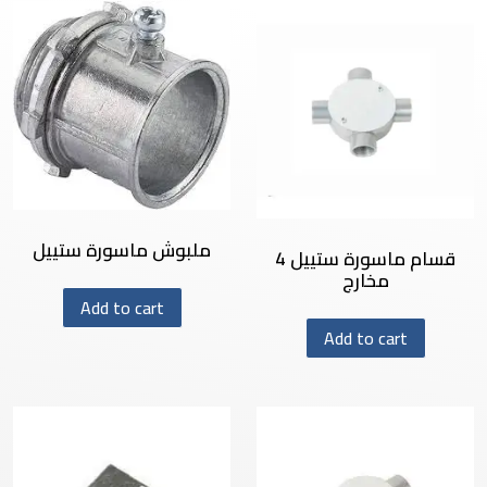
ملبوش ماسورة ستييل
قسام ماسورة ستييل 4
مخارج
Add to cart
Add to cart