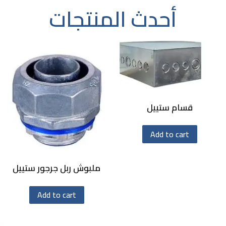
أحدث المنتجات
قسام ستييل
Add to cart
ملبوش ربل جرجور ستييل
Add to cart