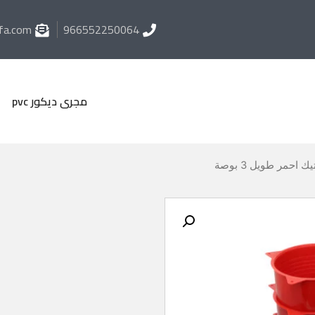
fa.com
966552250064
مجرى ديكور pvc
احمر طويل 3 بوصة