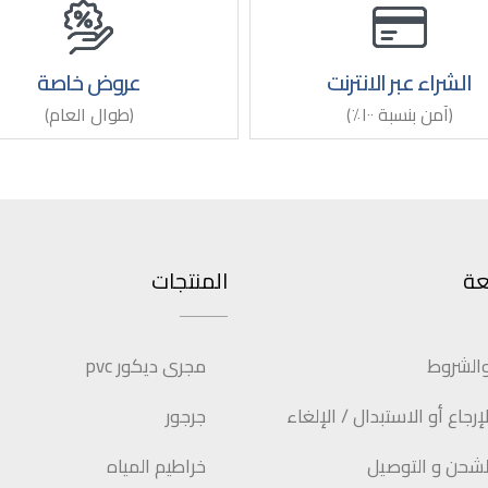
الشراء عبر الانترنت
عروض خاصة
(آمن بنسبة ١٠٠٪)
(طوال العام)
عة
المنتجات
والشروط
مجرى ديكور pvc
رجاع أو الاستبدال / الإلغاء
جرجور
شحن و التوصيل
خراطيم المياه