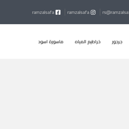
ramzalsafa
ramzalsafa
rs@ramzalsa
جرجور
خراطيم المياه
ماسورة اسود