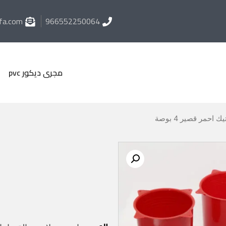
fa.com
966552250064
مجرى ديكور pvc
احمر قصير 4 بوصة