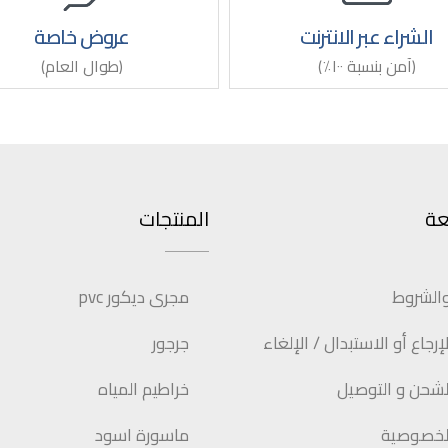
الشراء عبر الانترنت
عروض خاصة
(آمن بنسبة ١٠٠٪)
(طوال العام)
عة
المنتجات
والشروط
مجرى ديكور pvc
رجاع أو الاستبدال / الإلغاء
جرجور
شحن و التوصيل
خراطيم المياه
لخصوصية
ماسورة اسود