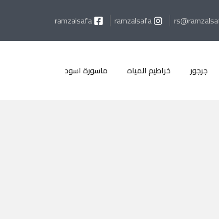
ramzalsafa
ramzalsafa
rs@ramzalsa
جرجور
خراطيم المياه
ماسورة اسود