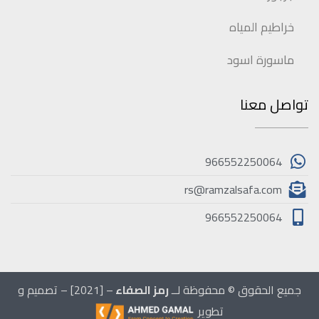
خراطيم المياه
ماسورة اسود
تواصل معنا
966552250064
rs@ramzalsafa.com
966552250064
جميع الحقوق © محفوظة لــ
رمز الصفاء
– [2021] – تصميم و
تطوير