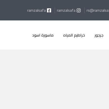
ramzalsafa
ramzalsafa
rs@ramzalsa
جرجور
خراطيم المياه
ماسورة اسود