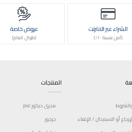
الشراء عبر الانترنت
عروض خاصة
(آمن بنسبة ١٠٠٪)
(طوال العام)
عة
المنتجات
والشروط
مجرى ديكور pvc
رجاع أو الاستبدال / الإلغاء
جرجور