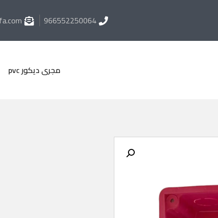
fa.com
966552250064
مجرى ديكور pvc