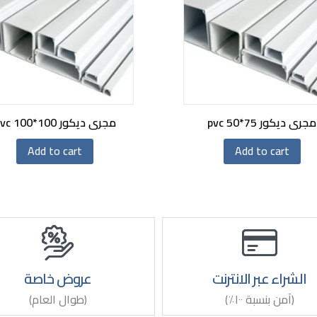
مجرى ديكور pvc 50*75
مجرى ديكور pvc 100*100
Add to cart
Add to cart
الشراء عبر الانترنت
عروض خاصة
(آمن بنسبة ١٠٠٪)
(طوال العام)