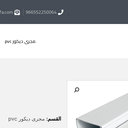
fa.com
966552250064
مجرى ديكور pvc
القسم:
مجرى ديكور pvc