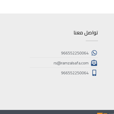
تواصل معنا
966552250064
rs@ramzalsafa.com
966552250064