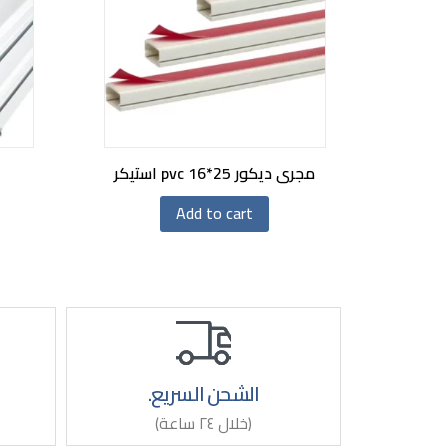
مجرى ديكور pvc 16*25 استيكر
Add to cart
الشحن السريع.
(خلال ٢٤ ساعة)