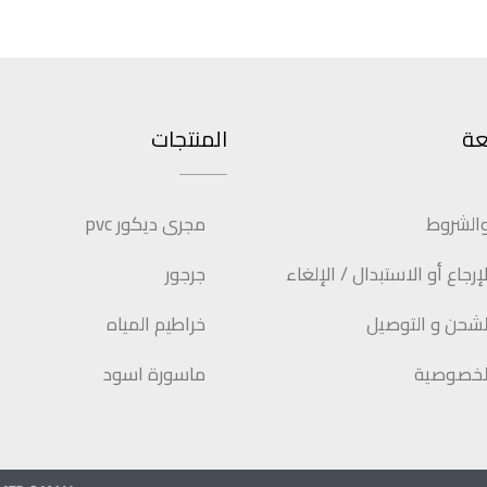
عة
المنتجات
والشروط
مجرى ديكور pvc
رجاع أو الاستبدال / الإلغاء
جرجور
شحن و التوصيل
خراطيم المياه
لخصوصية
ماسورة اسود