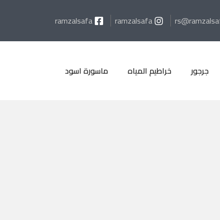
ramzalsafa
ramzalsafa
rs@ramzalsa
جرجور
خراطيم المياه
ماسورة اسود