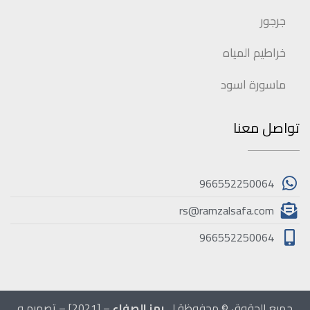
جرجور
خراطيم المياه
ماسورة اسود
تواصل معنا
966552250064
rs@ramzalsafa.com
966552250064
جميع الحقوق © محفوظة لــ
رمز الصفاء
– [2021] – تصميم و